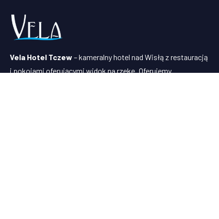
Vela Hotel Tczew
– kameralny hotel nad Wisłą z restauracją
i pokojami oferującymi widok na rzekę. Oferujemy
komfortowe noclegi, pyszną pizzę z pieca i organizację
imprez w sercu Tczewa, blisko Malborka i Trójmiasta.
Menu
Pokoje
Aktualności
Restauracja