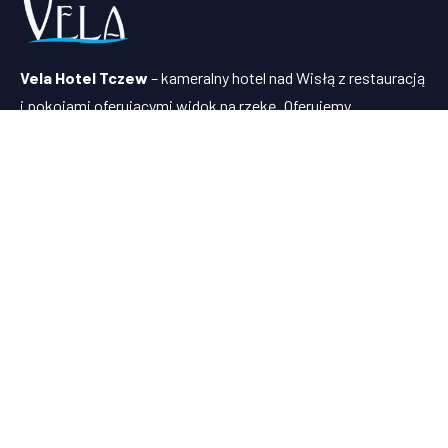
Vela Hotel Tczew
– kameralny hotel nad Wisłą z restauracją
i pokojami oferującymi widok na rzekę. Oferujemy
komfortowe noclegi, pyszną pizzę z pieca i organizację
imprez w sercu Tczewa, blisko Malborka i Trójmiasta.
Menu
Pokoje
Aktualności
Restauracja
Menu & Pizza