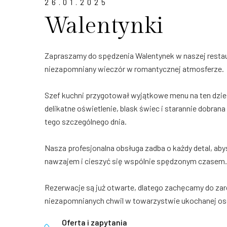
26.01.2025
Walentynki
Zapraszamy do spędzenia Walentynek w naszej restau
niezapomniany wieczór w romantycznej atmosferze.
Szef kuchni przygotował wyjątkowe menu na ten dzień
delikatne oświetlenie, blask świec i starannie dobran
tego szczególnego dnia.
Nasza profesjonalna obsługa zadba o każdy detal, abyś
nawzajem i cieszyć się wspólnie spędzonym czasem.
Rezerwacje są już otwarte, dlatego zachęcamy do zar
niezapomnianych chwil w towarzystwie ukochanej os
Oferta i zapytania