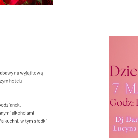
 zabawy na wyjątkową
szym hotelu
podzianek.
anymi alkoholami
a kuchni, w tym słodki