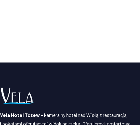
Vela Hotel Tczew
– kameralny hotel nad Wisłą z restauracją
i pokojami oferującymi widok na rzekę. Oferujemy komfortowe
noclegi, pyszną pizzę z pieca i organizację imprez w sercu Tczewa,